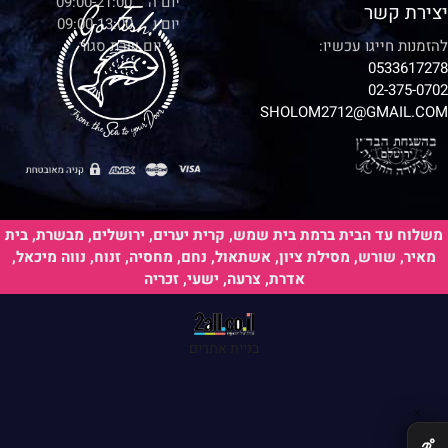
יום ה 09:00-21:00
יצירת קשר
יום ו 09:00-13:00
להזמנות חייגו עכשיו:
יום שבת סגור
0533617278
02-375-0702
SHOLOM2712@GMAIL.COM
משלוח עד הבית ברמת בית שמש, קרית יערים, ירושלים, מבשרת, בית
מאיר, שורש, מסילת ציון, אשתאול, נחם, מחסיה, זנוח, נווה מיכאל,
אדרת, צרעה, ישעי, זכריה
בניית אתרים
✕