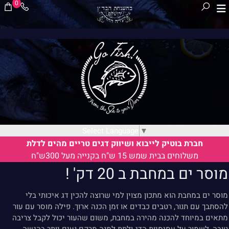
0
Select Language
▼
חברת בוטיק לייבוא ושיווק דגים טריים מהים לדלת
משלוחים בבית שמש 15 ש"ח בקנייה מעל 300ש"ח
מוסר ים במחבת ב 20 דק' !
מוסר ים במחבת הוא מתכון מצוין למי שרוצה להכין דג איכותי בלי
להסתבך עם תנור, רטבים כבדים או זמן הכנה ארוך. פילה מוסר עם עור
מתאים במיוחד להכנה מהירה במחבת, משום שהעור יכול לקבל צריבה