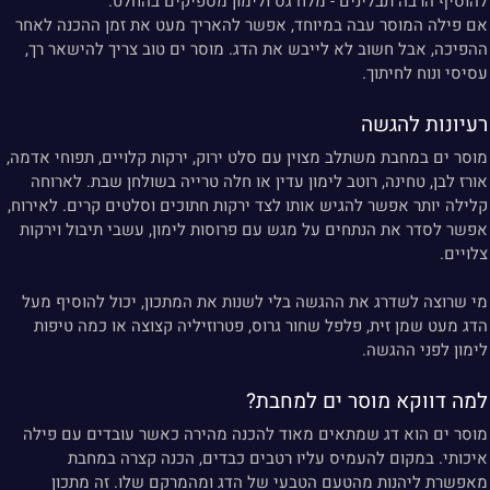
להוסיף הרבה תבלינים - מלח גס ולימון מספיקים בהחלט.
אם פילה המוסר עבה במיוחד, אפשר להאריך מעט את זמן ההכנה לאחר
ההפיכה, אבל חשוב לא לייבש את הדג. מוסר ים טוב צריך להישאר רך,
עסיסי ונוח לחיתוך.
רעיונות להגשה
מוסר ים במחבת משתלב מצוין עם סלט ירוק, ירקות קלויים, תפוחי אדמה,
אורז לבן, טחינה, רוטב לימון עדין או חלה טרייה בשולחן שבת. לארוחה
קלילה יותר אפשר להגיש אותו לצד ירקות חתוכים וסלטים קרים. לאירוח,
אפשר לסדר את הנתחים על מגש עם פרוסות לימון, עשבי תיבול וירקות
צלויים.
מי שרוצה לשדרג את ההגשה בלי לשנות את המתכון, יכול להוסיף מעל
הדג מעט שמן זית, פלפל שחור גרוס, פטרוזיליה קצוצה או כמה טיפות
לימון לפני ההגשה.
למה דווקא מוסר ים למחבת?
מוסר ים הוא דג שמתאים מאוד להכנה מהירה כאשר עובדים עם פילה
איכותי. במקום להעמיס עליו רטבים כבדים, הכנה קצרה במחבת
מאפשרת ליהנות מהטעם הטבעי של הדג ומהמרקם שלו. זה מתכון