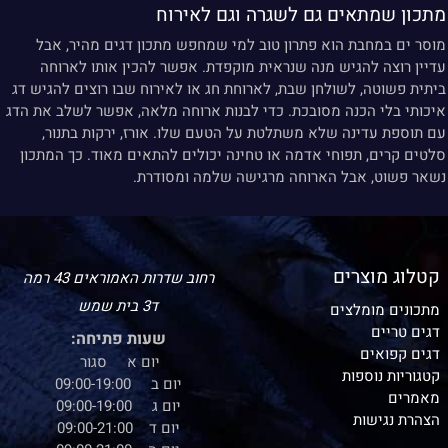
מתכון שמתאים גם לשגרה וגם לאירוח
מוסר ים במחבת הוא פתרון טוב למי שמחפש מתכון דגים מהיר, אבל
עדיין רוצה להגיש מנה שנראית מוקפדת. אפשר להכין אותו לארוחה
ביתית פשוטה, לשולחן שבת, לארוחת חג או לאירוח שבו רוצים להגיש דג
איכותי בלי הכנה מסובכת. כדי לבנות ארוחה מלאה, אפשר לשלב את הדג
עם תוספת עדינה שלא משתלטת על הטעם שלו. אורז, ירקות בתנור,
סלטים קרים, תפוחי אדמה או טחינה יכולים להתאים מאוד. כך המתכון
נשאר פשוט, אבל הארוחה מרגישה שלמה ומסודרת.
קטלוג מוצרים
רחוב שדרות האמוראים 43 רמה
ד3 בית שמש
מתכונים מומלצים
דגים טריים
שעות פתיחה:
דגים קפואים
יום א סגור
קטגוריות נוספות
יום ב 09:00-19:00
מאמרים
יום ג 09:00-19:00
הצהרת נגישות
יום ד 09:00-21:00