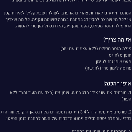
טובה, לשמור על עסיסיות הדג ולתת למנה מרקם נעים יותר בהגשה.
המתכון מתאים לארוחת צהריים או ערב, לשולחן שבת קליל, לאירוח קטן
או לכל מי שרוצה להכין דג במחבת בצורה פשוטה ונקייה. כל מה שצריך
הוא פילה מוסר מפולט, מעט שמן זית, מלח גס ולימון טרי להגשה.
אז מה צריך?
פילה מוסר מפולט (ללא עצמות עם עור)
חופן מלח גס
מעט שמן זית לטיגון
פרוסה לימון טרי (להגשה)
אופן ההכנה!
1. מורחים את שני צידי הדג במעט שמן זית (הצד עם העור והצד ללא
העור)
2. פורסים את נתח הדג ל 3-4 חתיכות ומפזרים מלח גס אך ורק על עור הדג
בכדי שהמלח יספח נוזלים וימנע הדבקות של העור למחבת בזמן הטיגון.
3. מחממים מעט שמן זית במחבת.