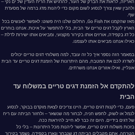
האריזה, לראות את הברק של העור, להרגיש את הריח העדין של ים נקי –
ולהבין שאין צורך לנסוע לשום מקום כדי ליהנות מדג ברמה של מסעדת
שף.
Go Fish
מאז שהקמנו את
, החלום שלנו היה פשוט: לאפשר לאנשים בכל
הארץ לקבל דגים טריים עד הבית, בלי להתפשר על איכות. אנחנו בוחרים
כל דג בקפידה, אורזים אותו בקירור מקצועי, ומביאים אותו ישירות לדלת –
כאילו אנחנו מביאים אותו לעצמנו.
במאמר הזה נספר איך כל זה עובד, למה משלוחי דגים טריים יכולים
לשדרג לכם את המטבח, מהם היתרונות של הזמנת דגים טריים עד הבית
אונליין, ואילו אזורים אנחנו משרתים.
להתקדם אל הזמנת דגים טריים במשלוח עד
הבית
פעם, כדי לקנות דגים טריים, היינו צריכים לצאת מוקדם בבוקר, לנסוע
לנמל או לשוק, לחפש חניה, לבחור מה שנשאר – ולחזור הביתה עם ריח
של דגים בידיים. היום זה כבר לא חייב להיראות ככה.
בזכות משלוח דגים טריים, אפשר ליהנות מכל היתרונות – בלי כל
הטרחה. אתם מקבלים הביתה דג שנבחר ונארז בקפידה, נשמר בקירור