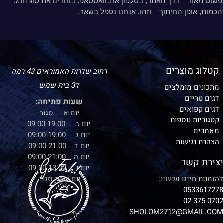
פשוט מאוד – דרך האתר, בטלפון או בוואטסאפ. בוחרים את סוג הדג,
.
הכמות, אופן החיתוך – וזהו. אנחנו נטפל בשאר
קטלוג מוצרים
רחוב שדרות האמוראים 43 רמה
ד3 בית שמש
מתכונים מומלצים
דגים טריים
שעות פתיחה:
דגים קפואים
יום א סגור
קטגוריות נוספות
יום ב 09:00-19:00
מאמרים
יום ג 09:00-19:00
הצהרת נגישות
יום ד 09:00-21:00
יום ה 09:00-21:00
יצירת קשר
יום ו 09:00-13:00
להזמנות חייגו עכשיו:
יום שבת סגור
0533617278
02-375-0702
SHOLOM2712@GMAIL.COM