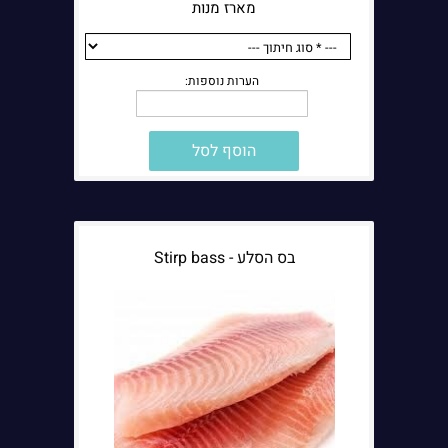
מארז מנות
להגשה. לקראת שבת או חג, הבחירה צריכה להיות מחושבת יותר מבחינת
מספר הסועדים, אופי הארוחה והצורך במוצרים משלימים שיחסכו זמן
הכנה.
מה חשוב לבדוק לפני שמוסיפים מוצר
לסל?
הוסף לסל
לפני שמוסיפים מוצר להזמנה, כדאי לבדוק לא רק את סוג הדג אלא גם
את השימוש הצפוי בו. האם הוא מיועד לבישול באותו יום או להמשך
השבוע? האם צריך דג שלם, פילה או מוצר מוכן יותר לעבודה? האם מדובר
במנה מרכזית או בתוספת לשולחן? שאלות כאלה עוזרות לבצע הזמנה
מדויקת יותר ולמנוע קנייה שלא תתאים בסוף למנה שתכננתם.
בס הסלע - Stirp bass
בקטלוג מזון, במיוחד כאשר מדובר בדגים, ההחלטה הנכונה היא לא תמיד
המוצר הראשון שרואים. לפעמים עדיף לבחור דג שמתאים יותר לסגנון
הערות נוספות:
הבישול, להוסיף מוצר משלים נכון או לשלב בין כמה מוצרים קטנים
במקום מוצר אחד גדול. כך ההזמנה הופכת שימושית יותר בבית ולא
נשארת רק קנייה כללית של מוצרים.
חנות דגים בבית שמש עם אחריות על