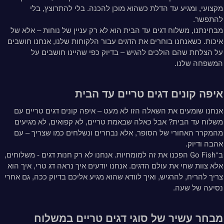
מקצועי, ומגיע עד הדלת כשהוא מוכן להכנה. בלי להתרוצץ, בלי
להתפשר.
מבחינתנו, משלוח דגים עד הבית הוא לא רק עניין של נוחות – אלא של
איכות. כשאנחנו בוחרים את הדגים עבור הלקוחות שלנו, אנחנו חושבים
על הצלחת שהם הולכים להגיש – בדיוק כפי שהיינו חושבים על
המשפחה שלנו.
איפה קונים דגים טריים עד הבית
אנחנו שומעים את השאלה הזו לא מעט – איפה קונים דגים טריים עם
משלוח עד הבית? אבל כאלה שבאמת טריים, לא קפואים, לא מגיעים
מהמקרר האחורי של הסופר, אלא נבחרים ונשלחים כמו שצריך – עם
אהבה ודיוק.
הערות נוספות:
Go Fish
ב־
הפכנו את זה למומחיות. אנחנו לא רק חנות דגים - משלוחים,
אלא צוות שחי את עולם הדגים. אנחנו יודעים איך נראה דג טרי, איך הוא
צריך להריח, להרגיש, ואיך לוודא שהוא מגיע אליכם בדיוק ככה, גם אחרי
נסיעה של שעה.
מבחר עשיר של סוגי דגים טריים במשלוח