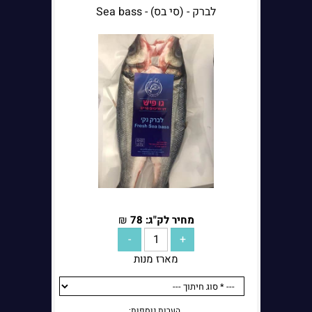
לברק - (סי בס) - Sea bass
מחיר לק"ג:
78
₪
הערות נוספות:
מארז מנות