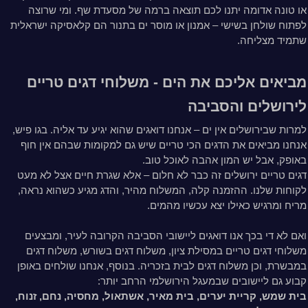
או טונה אדומה יתנו לכם תוצאה ברמה של מסעדת שף. ומי שרוצה
לפתוח שולחן בשישי – אמנון או מוסר ים בתנור הם קלאסיקה ישראלית
שתמיד מצליחה.
מביאים אליכם את הים - משלוחי דגים טריים
לירושלים והסביבה
הערות נוספות:
למרות שבירושלים אין ים – אנחנו דואגים שהוא יגיע עד אליה. בגו פיש,
אנחנו מביאים את הדגים הכי טריים שיש גם למקומות שבהם אין חוף
באופק, אבל יש המון אהבה לאוכל טוב.
דגים טריים ירושלים זה כבר לא חלום – אלא שגרת חיים אצל לא מעט
לקוחות שלנו. ההזמנה קלה, המשלוח מהיר, והדג מגיע כשהוא נראה,
מריח ומרגיש כאילו יצא עכשיו מהמים.
ואם לא די בכך אנו דואגים ליישובי הסביבה הקרובה לעיר, ומבצעים
משלוחי דגים טריים במסילת ציון, משלוח דגים בשורש, משלוח דגים
במבשרת, וכן משלוח דגים לבית בזכריה. בנוסף, אנחנו שולחים באופן
קבוע גם ליישובים שבמעגל הירושלמי הרחב יותר:
בית שמש, קריית יערים, בית מאיר, אשתאול, מחסיה, נחם, זנוח,