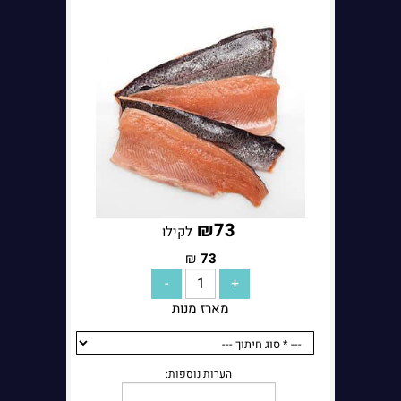
₪
73
לקילו
₪
73
מארז מנות