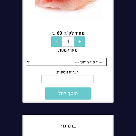
חוויית הקנייה
כאשר מזמינים דגים דרך אתר, חשוב לדעת שיש מאחורי ההזמנה חנות
מקצועית שמבינה במוצר, בשירות ובצורך של הלקוח. Go Fish פועלת
כחנות דגים בבית שמש ומאפשרת לבצע הזמנה אונליין בצורה נוחה, אך
מחיר לק"ג:
60
₪
עדיין ליהנות מגישה של חנות מקומית שמכירה את עולם הדגים ואת אופי
הקנייה של לקוחות באזור.
מארז מנות
במוצר רגיש כמו דגים, אמון הוא חלק מרכזי מהבחירה. הלקוח רוצה לדעת
שהמוצרים באתר מוצגים בצורה ברורה, שההזמנה תטופל בצורה מסודרת
ושהוא יקבל מוצרים שמתאימים למה שבחר. לכן הערך של האתר אינו
מסתכם רק במבחר, אלא גם בתחושת הביטחון שהוא נותן לאורך תהליך
הקנייה.
הוסף לסל
הזמנה טובה היא הזמנה שמתאימה לארוחה
הזמנת דגים אונליין צריכה להתחיל מהארוחה עצמה. מי שמתכנן תבשיל
דגים, ארוחת שבת, שולחן אירוח או קנייה שבועית, צריך לבחור מוצרים
שמתאימים בדיוק לאותה מטרה. התאמה נכונה בין הדג, צורת ההכנה,
ברמונדי
מספר הסועדים והמוצרים הנלווים יכולה לשפר משמעותית את חוויית
הבישול ואת התוצאה הסופית.