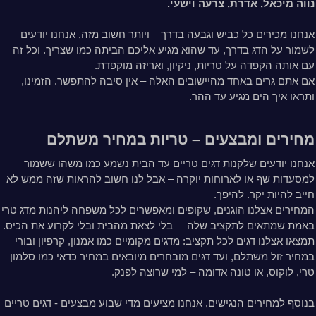
נווה מיכאל, אדרת, צרעה וישעי.
אנחנו מכירים כל כביש וגבעה בדרך – ויותר חשוב מזה, אנחנו יודעים
לשמור על הדג בדרך, עד שהוא מגיע אליכם הביתה כמו שצריך. וכל זה
עם אותה הקפדה על טריות, ניקיון, ואריזה מוקפדת.
אם אתם גרים באחד מהיישובים האלה – אין סיבה להתפשר. הזמינו,
ותראו איך הים מגיע עד ההר.
מחירים ומבצעים – טריות במחיר משתלם
אנחנו יודעים שלקנות דגים טריים עד הבית נשמע כמו משהו ששמור
למסעדות שף או לארוחות יוקרה – אבל לנו חשוב להראות שזה ממש לא
חייב להיות יקר. להיפך.
המחירים אצלנו הוגנים, שקופים ומאפשרים לכל משפחה ליהנות מדג טרי
באמת שמתאים לתקציב שלה
– בלי לצאת מהבית ובלי לקרוע את הכיס.
תמצאו אצלנו דגים לכל תקציב: מדגים מקומיים כמו אמנון, קרפיון ובורי
במחיר זול משתלם, ועד דגים מובחרים מיובאים במחיר כדאי כמו סלמון
טרי, לוקוס, או טונה אדומה – למי שרוצה לפנק.
בנוסף למחירים הנגישים, אנחנו מציעים מדי שבוע מבצעים - דגים טריים