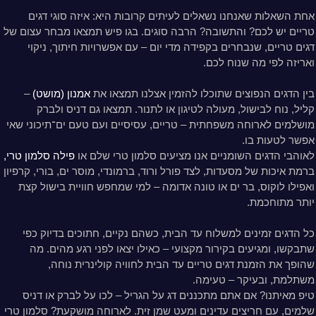
אחת השאלות שאנחנו נשאלים לעיתים קרובות היא: איזה סוגי דגים
טריים יש לכם? והתשובה? הרבה סוגים. בגו פיש תמצאו מבחר עצום של
דגים טריים, שנבחרים בקפידה מדי יום – עם אפשרויות חיתוך, ניקוי
ואריזה לפי מה שנוח לכם.
בין הדגים הנפוצים שתוכלו להזמין אצלנו תמצאו את
אמנון (מושט)
–
קליל, נוח לבישול, מעולה לטיגון או לתנור. תמצאו גם דניס ולברק
מושלמים לארוחה משפחתית – טריים, עסיסיים ועם טעם ים־תיכוני שאי
אפשר לטעות בו.
לאוהבי הדגים השומניים אנו מציעים סלמון טרי שלם או
פילה סלמון טרי,
ברמת איכות של מסעדות, לצד פורל ורוד, ברמונדי, מוסר ים, בורי, קרפיון
ואפילו לוקוס, בר ים או טונה אדומה – למי שמחפש חוויית בישול קצת
יותר מתוחכמת.
כל הדגים זמינים למשלוח עד הבית, כשהם נקיים, חתוכים בדיוק כפי
שתבקשו, ומגיעים בקירור מקצועי – כאילו יצאו לפני רגע מהים. מה
שהופך את הזמנת דגים טריים עד הבית לחוויה קולינרית נוחה,
משתלמת, ובעיקר – טעימה.
טיפ מאיתנו? אם אתם מתכננים דג על הגריל – לכו על לברק או דניס
שלמים, עם חריצים עדינים ומעט שמן זית. לארוחה מושקעת? סלמון טרי