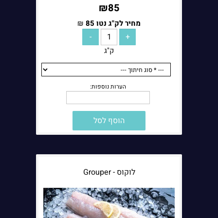
₪
85
מחיר לק"ג נטו
85
₪
ק"ג
הוסף לסל
לוקוס - Grouper