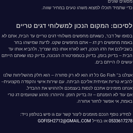
מסוגים שונים
.
הערות נוספות:
כדי שתמיד תוכלו למצוא משהו טעים במחיר שווה
לסיכום: המקום הנכון למשלוחי דגים טריים
בסופו של דבר, כשאתם מחפשים משלוחי דגים טריים עד הבית, אתם לא
באמת מחפשים רק דג – אתם מחפשים שקט. לדעת שמישהו בחר
בשבילכם את הדג הנכון, דאג לארוז אותו כמו שצריך, ולהביא אותו עד
הבית – בדיוק בזמן, בדיוק בטמפרטורה הנכונה, בדיוק כמו שאתם הייתם
עושים לו הייתם בים.
Go Fish
אצלנו ב־
כל דג הוא לא רק סחורה – הוא חלק מהשליחות שלנו
להביא טריות אמיתית אליכם הביתה. עם שירות אישי והקפדה מקצועית–
אנחנו מזמינים אתכם לנסות בעצמכם ולהרגיש את ההבדל.
אם עוד לא הזמנתם – זה בדיוק הזמן. והיזהרו: מרגע שטועמים דג טרי
באמת, אי אפשר לחזור אחורה.
למידע נוסף הנכם מוזמנים ליצור קשר עם גו פיש בטלפון נייד:
GOFISH2712@GMAIL.COM
0533617278
או במייל