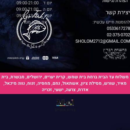
הצהרת נגישות
יום ד 09:00-21:00
יום ה 09:00-21:00
יצירת קשר
יום ו 09:00-13:00
להזמנות חייגו עכשיו:
יום שבת סגור
0533617278
02-375-0702
SHOLOM2712@GMAIL.COM
משלוח עד הבית ברמת בית שמש, קרית יערים, ירושלים, מבשרת, בית
מאיר, שורש, מסילת ציון, אשתאול, נחם, מחסיה, זנוח, נווה מיכאל,
אדרת, צרעה, ישעי, זכריה
בניית אתרים
✕