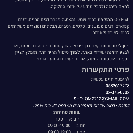
נשמח לעזור לכם לבחור את המוצרים המתאימים, לבדוק זמינות,
לתאם הזמנה ולקבל מידע על אזורי החלוקה.
Go Fish ממוקמת בבית שמש ומציעה מבחר דגים טריים, דגים
קפואים, דגים מעושנים, סלטים, רטבים, תבלינים ומוצרים משלימים
לבית, לשבת ולאירוח.
ניתן ליצור איתנו קשר דרך פרטי ההתקשרות המופיעים בעמוד, או
לבצע הזמנה ישירות באתר. לצורך טיפול מהיר יותר, מומלץ לציין
בפנייה את סוג ההזמנה, אזור המשלוח והמועד הרצוי.
פרטי התקשרות
להזמנות חייגו עכשיו:
0533617278
02-375-0702
SHOLOM2712@GMAIL.COM
כתובת - רחוב שדרות האמוראים 43 רמה ד3 בית שמש
שעות פתיחה:
יום א סגור
יום ב 09:00-19:00
יום ג 09:00-19:00