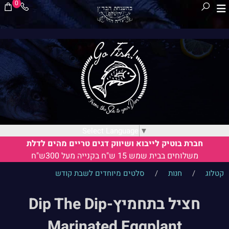
0
Select Language
▼
חברת בוטיק לייבוא ושיווק דגים טריים מהים לדלת
משלוחים בבית שמש 15 ש"ח בקנייה מעל 300ש"ח
קטלוג
/
חנות
/
סלטים מיוחדים לשבת קודש
חציל בתחמיץ-Dip The Dip
Marinated Eggplant