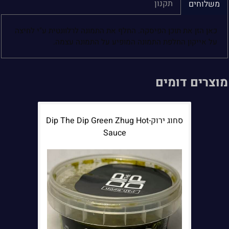
תקנון
משלוחים
כאן הזן את תוכן הפיסקה. החלף את התמונה לרלוונטית ע"י לחיצה
על אייקון החלפת התמונה המופיע על התמונה עצמה.
מוצרים דומים
סחוג ירוק-Dip The Dip Green Zhug Hot
Sauce