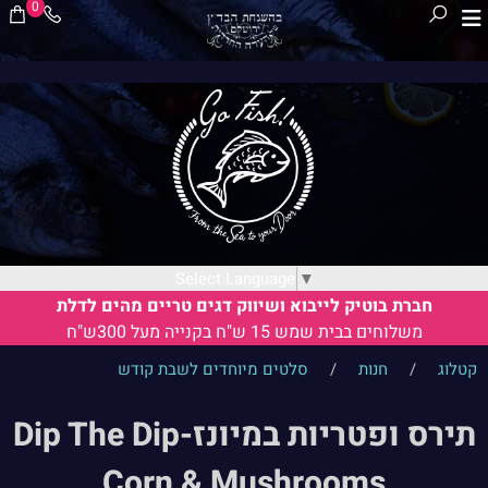
0
Select Language
▼
חברת בוטיק לייבוא ושיווק דגים טריים מהים לדלת
משלוחים בבית שמש 15 ש"ח בקנייה מעל 300ש"ח
קטלוג
/
חנות
/
סלטים מיוחדים לשבת קודש
תירס ופטריות במיונז-Dip The Dip
Corn & Mushrooms