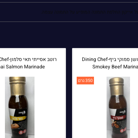
על אייקון החלפת התמונה המופיע על התמונה עצמה.
רוטב מעושן סמוקי ביף-Dining Chef
רוטב אסייתי 
ai Salmon Marinade
Smokey Beef Marin
350 גרם