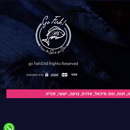
go fish©All Rights Reserved
נוח, נווה מיכאל, אדרת, צרעה, ישעי, זכריה