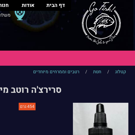
דף הבית
אודות
חנות
משלוח
קטלוג
/
חנות
/
רטבים וממרחים מיוחדים
סרירצ'ה רוטב מיונז צ'לי חריף
454 גרם