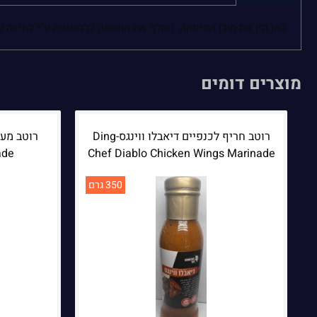
כאן הזן את תוכן הפיסקה. החלף את התמונה לרלוונטית ע"י לחיצה 
מוצרים דומים
רוטב חריף לכנפיים דיאבלו ווינגס-Ding
ade
Chef Diablo Chicken Wings Marinade
350 גרם