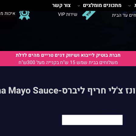
מתכונים מומלצים
צור קשר
איכות מ
שירות VIP
ים עד הבית
חברת בוטיק לייבוא ושיווק דגים טריים מהים לדלת
משלוחים בבית שמש 15 ש"ח בקנייה מעל 300ש"ח
 ליברס-Lieber's Sriracha Mayo Sauce
הערות נוספות: