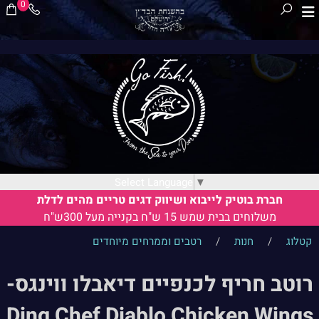
0
Select Language
▼
חברת בוטיק לייבוא ושיווק דגים טריים מהים לדלת
משלוחים בבית שמש 15 ש"ח בקנייה מעל 300ש"ח
קטלוג
/
חנות
/
רטבים וממרחים מיוחדים
רוטב חריף לכנפיים דיאבלו ווינגס-
Ding Chef Diablo Chicken Wings