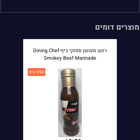
על אייקון החלפת התמונה המופיע על התמונה עצמה.
מוצרים דומים
רוטב מעושן סמוקי ביף-Dining Chef
Smokey Beef Marinade
350 גרם