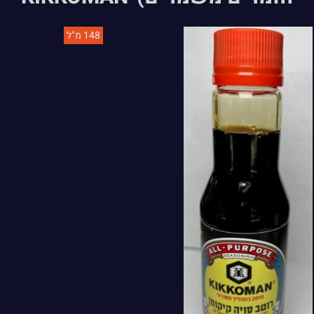
148 מ"ל