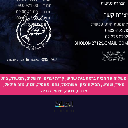
הצהרת נגישות
יום ד 09:00-21:00
יום ה 09:00-21:00
יצירת קשר
יום ו 09:00-13:00
להזמנות חייגו עכשיו:
יום שבת סגור
0533617278
02-375-0702
SHOLOM2712@GMAIL.COM
משלוח עד הבית ברמת בית שמש, קרית יערים, ירושלים, מבשרת, בית
מאיר, שורש, מסילת ציון, אשתאול, נחם, מחסיה, זנוח, נווה מיכאל,
אדרת, צרעה, ישעי, זכריה
בניית אתרים