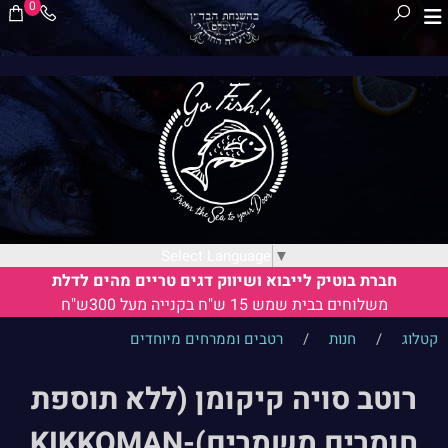
0
Select Language
▼
חברת בוטיק לייבוא ושיווק דגים טריים מהים לדלת
משלוחים בבית שמש 15 ש"ח בקנייה מעל 300ש"ח
קטלוג
/
חנות
/
רטבים וממרחים מיוחדים
רוטב סויה קיקומן (ללא תוספת
חומרים משמרים)-KIKKOMAN