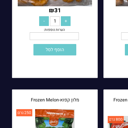
₪
31
הוסף לסל
ם-Frozen Peas &
מלון קפוא-Frozen Melon
250 גרם
800 גרם