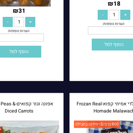
₪
18
₪
31
הוסף לסל
הוסף לסל
מלוואח בלדי אמיתי קפוא-Frozan Real
אפונה וגזר קפואי
Diced Carrots
Homade Malawac
800 גרם/5 יחידות בחבילה