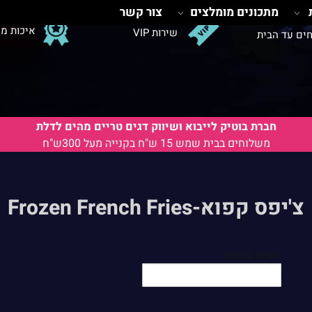
מתכונים מומלצים
צור קשר
איכות מ
שירות VIP
ים עד הבית
חברת בוטיק לייבוא ושיווק דגים טריים מהים לדלת
משלוחים בבית שמש 15 ש"ח בקנייה מעל 300ש"ח
צ'יפס קפוא-Frozen French Fries
הערות נוספות: