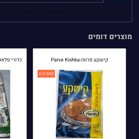
כאן הזן את תוכן הפיסקה. החלף את התמונה לרלוונטית ע"י לחיצה 
מוצרים דומים
קישקע פרווה-Parve Kishka
כדורי פלאפל קפוא-alls
500 גרם