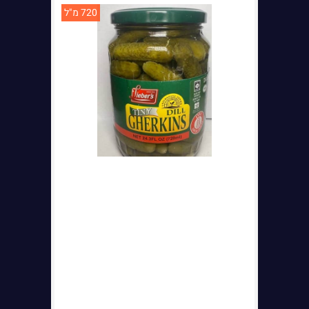
720 מ"ל