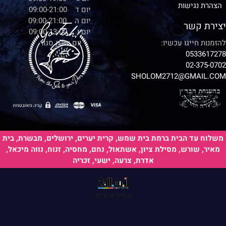
הצהרת נגישות
יום ד 09:00-21:00
יום ה 09:00-21:00
יצירת קשר
יום ו 09:00-13:00
להזמנות חייגו עכשיו:
יום שבת סגור
0533617278
02-375-0702
SHOLOM2712@GMAIL.COM
משלוח עד הבית ברמת בית שמש, קרית יערים, ירושלים, מבשרת, בית
מאיר, שורש, מסילת ציון, אשתאול, נחם, מחסיה, זנוח, נווה מיכאל,
אדרת, צרעה, ישעי, זכריה
בניית אתרים