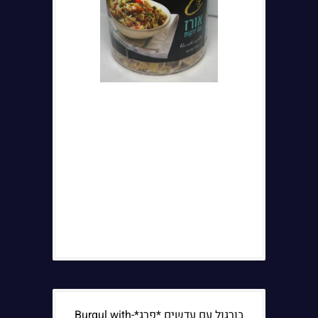
בורגול עם עדשים *פרג*-Burgul with