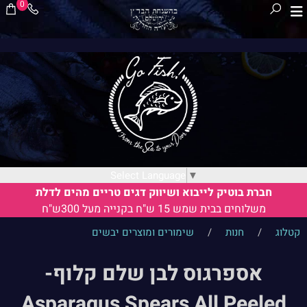
0
Select Language
▼
חברת בוטיק לייבוא ושיווק דגים טריים מהים לדלת
משלוחים בבית שמש 15 ש"ח בקנייה מעל 300ש"ח
קטלוג
/
חנות
/
שימורים ומוצרים יבשים
אספרגוס לבן שלם קלוף-
Asparagus Spears All Peeled