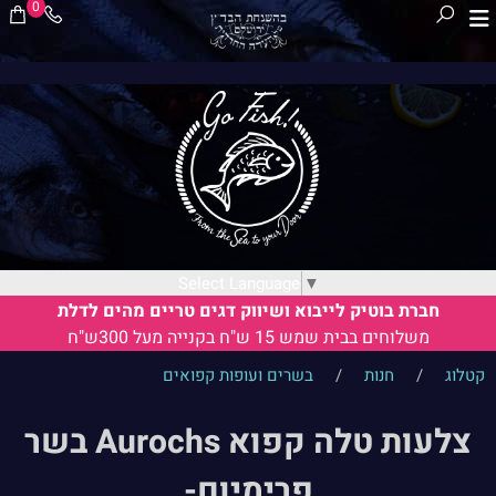
0
Select Language
▼
חברת בוטיק לייבוא ושיווק דגים טריים מהים לדלת
משלוחים בבית שמש 15 ש"ח בקנייה מעל 300ש"ח
קטלוג
/
חנות
/
בשרים ועופות קפואים
צלעות טלה קפוא Aurochs בשר
פרימיום-