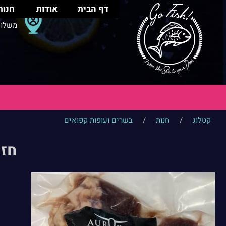
דף הבית
אודות
חנות
משלוח
קטלוג
/
חנות
/
בשרים ועופות קפואים
חזה עג