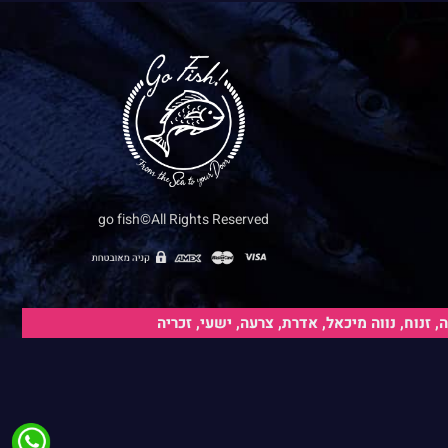
go fish©All Rights Reserved
נוח, נווה מיכאל, אדרת, צרעה, ישעי, זכריה