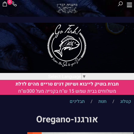
0
Select Language
▼
חברת בוטיק לייבוא ושיווק דגים טריים מהים לדלת
משלוחים בבית שמש 15 ש"ח בקנייה מעל 300ש"ח
קטלוג
/
חנות
/
תבלינים
אורגנו-Oregano