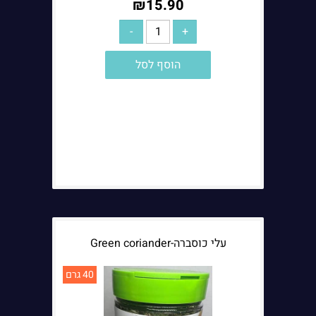
₪
15.90
הוסף לסל
עלי כוסברה-Green coriander
40 גרם