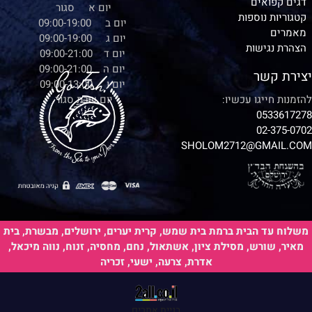
דגים קפואים
יום א סגור
קטגוריות נוספות
יום ב 09:00-19:00
מאמרים
יום ג 09:00-19:00
הצהרת נגישות
יום ד 09:00-21:00
יום ה 09:00-21:00
יצירת קשר
יום ו 09:00-13:00
להזמנות חייגו עכשיו:
יום שבת סגור
0533617278
02-375-0702
SHOLOM2712@GMAIL.COM
משלוח עד הבית ברמת בית שמש, קרית יערים, ירושלים, מבשרת, בית
מאיר, שורש, מסילת ציון, אשתאול, נחם, מחסיה, זנוח, נווה מיכאל,
אדרת, צרעה, ישעי, זכריה
בניית אתרים