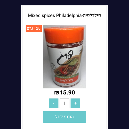
פילדלפיה-Mixed spices Philadelphia
120 גרם
₪
15.90
הוסף לסל