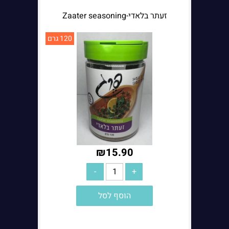
זעתר בלאדי-Zaater seasoning
120 גרם
₪
15.90
הוסף לסל