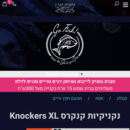
0
Select Language
▼
חברת בוטיק לייבוא ושיווק דגים טריים מהים לדלת
משלוחים בבית שמש 15 ש"ח בקנייה מעל 300ש"ח
קטלוג
/
חנות
/
מטעם חפץ חיים
נקניקיות קנקרס Knockers XL