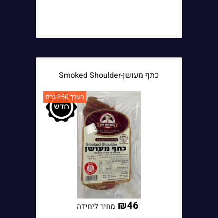
הערות נוספות:
כתף מעושן-Smoked Shoulder
בערך 250 גרם
₪
46
מחיר ליחידה