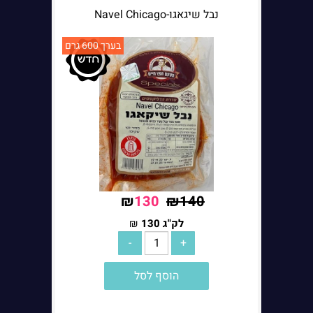
נבל שיגאגו-Navel Chicago
בערך 600 גרם
₪
130
₪
140
לק"ג
לק"ג
130
₪
הוסף לסל