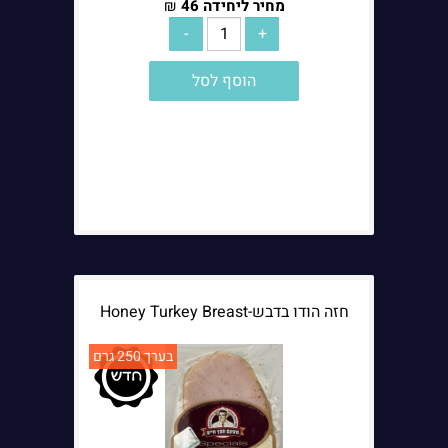
מחיר ליחידה
46
₪
הוסף לסל
חזה הודו בדבש-Honey Turkey Breast
בערך 250 גרם