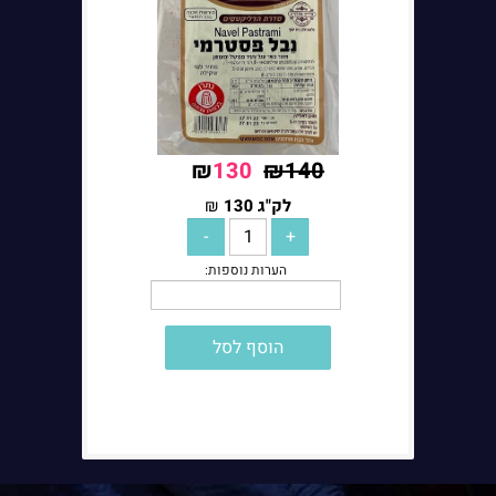
₪
130
₪
140
לק"ג
לק"ג
130
₪
הוסף לסל